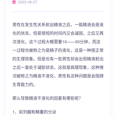
2022-06-27
男性在发生性关系射出精液之后，一般精液会是液
化的状态，但是很短的时间内又会凝固，之后又再
次液化，这个过程大概需要10——30分钟，而这
一过程也被称之为是精子的液化，这是一种很正常
的生理现象。但是也有一些男性却会出现精液射出
之后一直处于凝胶状态，这就是病理现象，这种情
况被称之为精液不液化，男性有这种问题是会阻碍
生育能力的。
那么导致精液不液化的因素有哪些呢？
1、前列腺和精囊的分泌