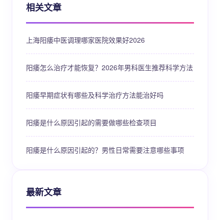
相关文章
上海阳痿中医调理哪家医院效果好2026
阳痿怎么治疗才能恢复？2026年男科医生推荐科学方法
阳痿早期症状有哪些及科学治疗方法能治好吗
阳痿是什么原因引起的需要做哪些检查项目
阳痿是什么原因引起的？男性日常需要注意哪些事项
最新文章