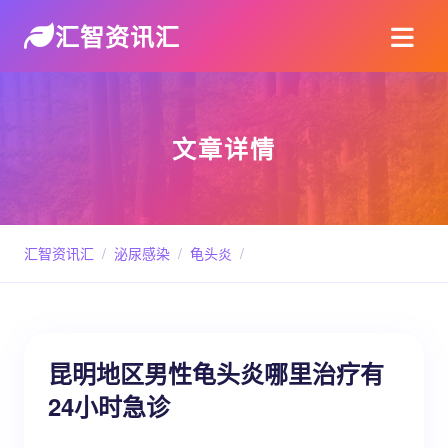
汇智资讯汇
文章详情
汇智资讯汇
/
泌尿感染
/
龟头炎
/
昆明地区男性龟头炎哪里治疗有
24小时急诊